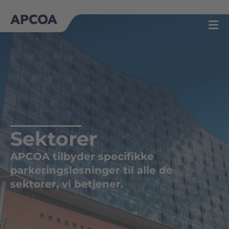
Gå
til
indholdet
Sektorer
APCOA tilbyder specifikke
parkeringsløsninger til alle de
sektorer, vi betjener.